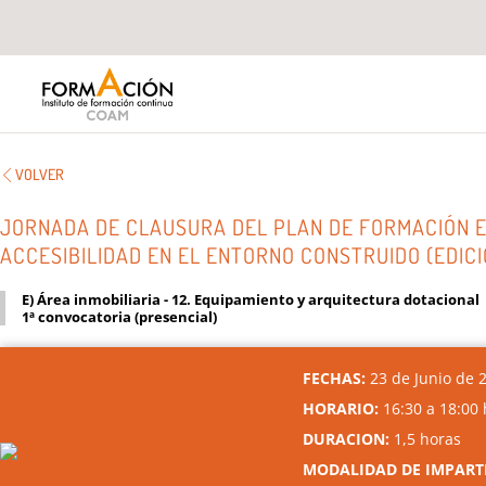
VOLVER
JORNADA DE CLAUSURA DEL PLAN DE FORMACIÓN E
ACCESIBILIDAD EN EL ENTORNO CONSTRUIDO (EDICI
E) Área inmobiliaria - 12. Equipamiento y arquitectura dotacional
1ª convocatoria (presencial)
FECHAS:
23 de Junio de 
HORARIO:
16:30 a 18:00 
DURACION:
1,5 horas
MODALIDAD DE IMPART